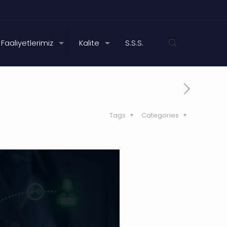
Faaliyetlerimiz
Kalite
S.S.S.
Tags
Categories