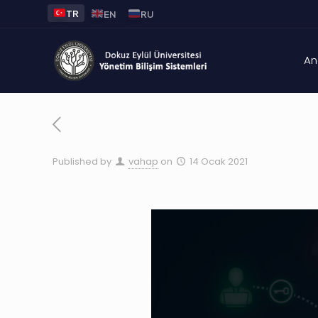
TR
EN
RU
An
Published by
vahap
on
14 Ocak 2021