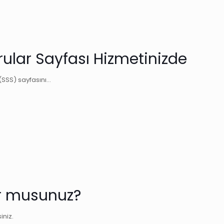
rular Sayfası Hizmetinizde
(SSS) sayfasını…
or musunuz?
iniz.