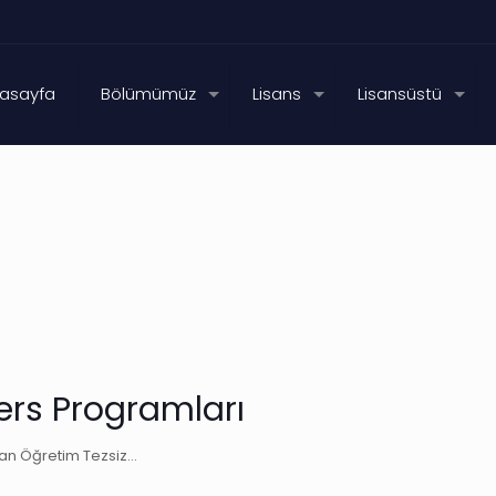
asayfa
Bölümümüz
Lisans
Lisansüstü
rs Programları
ktan Öğretim Tezsiz…