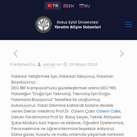
TR
EN
RU
Published by
vahap
on
25 Mayıs 2024
Fidanlar Yetiştirmek İçin, Fidanları Dikiyoruz, Fidanları
Büyütüyoruz…
DEÜ İİBF Kampüsümüzü güzelleştirmek adına DEÜ YBS
Fidanlığını “Doğa İçin Teknoloji, Teknoloji İçin Doğa:
Fidanlarla Büyüyoruz” felsefesi ile oluşturmuş
bulunuyoruz. Fidan Dikimine katılarak bizlere destek
veren Dekan Vekilimiz Prof.Dr. Özlem Çakır
Ozlem Cakir
,
Dekan Yardımcımız Prof.Dr. Barış Seçer, Teknik Atölyeler
Şube Müdürü Aziz Yapıcı ve ekibine, Öğretim Üyelerimize,
Personelimize ve öğrencilerimize teşekkür ediyoruz.
Daha güzel, huzurlu ve mutlu ortamda yaşamak herkesin