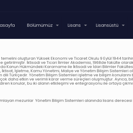
asayfa
Bölümümüz
Lisans
Lisansüstü
inin temelini oluşturan Yüksek Ekonomi ve Ticaret Okulu 9 Eylül 1944 tari
ine getirilmiştir. İktisadi ve Ticari İlimler Akademisi, 1968de fakülte o
nda Kanun Hükmündeki Kararname ile İktisadi ve İdari Bilimler Fakültesi
i, İktisat, İşletme, Kamu Yönetimi, Maliye ve Yönetim Bilişim Sistemle
i Türkçedir. Yönetim Bilişim Sistemleri işletme ve bilişim konularını b
e çok daha etkin ve verimli karar verme süreçleri oluşmuştur. Ayrıca, b
ndiren konular, bu iki alanın etkileşimi ve entegrasyonu ile ortaya çıkmış
mlayan mezunlar Yönetim Bilişim Sistemleri alanında lisans derecesi a