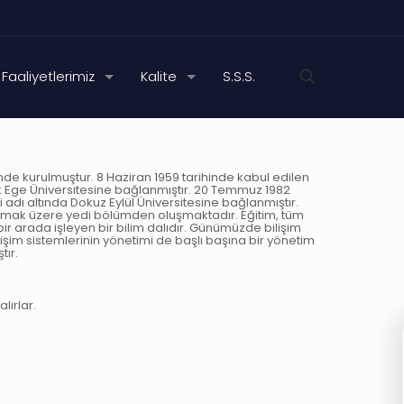
Faaliyetlerimiz
Kalite
S.S.S.
hinde kurulmuştur. 8 Haziran 1959 tarihinde kabul edilen
larak Ege Üniversitesine bağlanmıştır. 20 Temmuz 1982
 adı altında Dokuz Eylül Üniversitesine bağlanmıştır.
ri olmak üzere yedi bölümden oluşmaktadır. Eğitim, tüm
ir arada işleyen bir bilim dalıdır. Günümüzde bilişim
ilişim sistemlerinin yönetimi de başlı başına bir yönetim
tır.
lırlar.