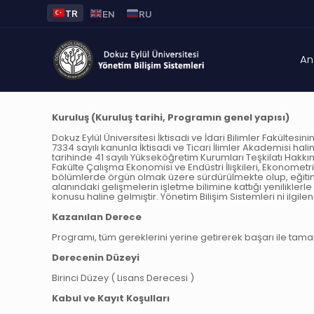
TR
EN
RU
An
Kuruluş (Kuruluş tarihi, Programın genel yapısı)
Dokuz Eylül Üniversitesi İktisadi ve İdari Bilimler Fakültes
7334 sayılı kanunla İktisadi ve Ticari İlimler Akademisi hal
tarihinde 41 sayılı Yükseköğretim Kurumları Teşkilatı Hakkı
Fakülte Çalışma Ekonomisi ve Endüstri İlişkileri, Ekonometr
bölümlerde örgün olmak üzere sürdürülmekte olup, eğitim dil
alanındaki gelişmelerin işletme bilimine kattığı yeniliklerl
konusu haline gelmiştir. Yönetim Bilişim Sistemleri ni ilgile
Kazanılan Derece
Programı, tüm gereklerini yerine getirerek başarı ile tama
Derecenin Düzeyi
Birinci Düzey ( Lisans Derecesi )
Kabul ve Kayıt Koşulları