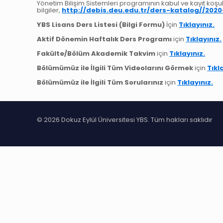
Yönetim Bilişim Sistemleri programının kabul ve kayıt koşull
bilgiler,
http://debis.deu.edu.tr/ders-katalog//2020
YBS Lisans Ders Listesi (Bilgi Formu)
İçin
Tıklayınız.
Aktif Dönemin Haftalık Ders Programı
için
Tıklayınız.
Fakülte/Bölüm Akademik Takvim
için
Tıklayınız.
Bölümümüz ile İlgili Tüm Videolarını Görmek
için
Tıkl
Bölümümüz ile İlgili Tüm Sorularınız
için
Tıklayınız.
© 2026 Dokuz Eylül Üniversitesi YBS. Tüm hakları saklıdır