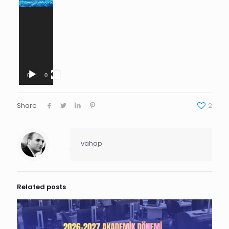
00:00
00:06
Share
2
vahap
Related posts