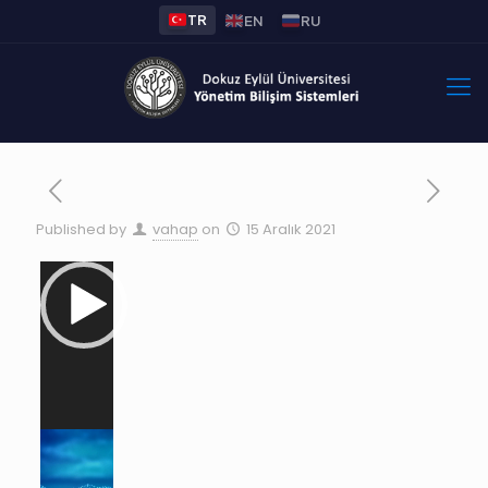
TR
EN
RU
Published by
vahap
on
15 Aralık 2021
Video
oynatıcı