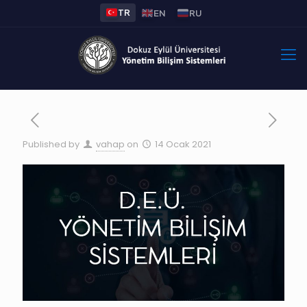
TR
EN
RU
Published by
vahap
on
14 Ocak 2021