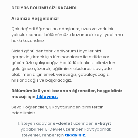
DEÜ YBS BÖLÜMÜ SİZİ KAZANDI.
Aramıza Hoşgeldiniz!
Çok değerli öğrenci arkadaşlarım, uzun ve zorlu bir
yolculuk sonrası bölümümüze kazanarak kayıt yaptırma
hakkı kazandınız.
Sizleri gönülden tebrik ediyorum.Hayallerinizi
gerçekleştirmek için tüm hocalarım ile birlikte var
gücümüzle çalışacağız. Her türlü sıkıntınızı elimizden
geldiğince çözerek, eğitiminizi uluslarası seviyede
alabilmeniz için emek vereceğiz, çabalayacağız,
hırslanacağız ve başaracağız.
Bölümümüzü yeni kazanan öğrenciler, hoşgeldiniz
mesajı için
tıklayınız.
Sevgili öğrencileri, 3 kayıt türünden birini tercih
edebilirsiniz:
İsteyen adaylar
e-devlet
üzerinden
e-kayıt
yapabilirler. E-Devlet üzerinden kayıt yapmak
isteyenler, rehber için
tıklayınız.