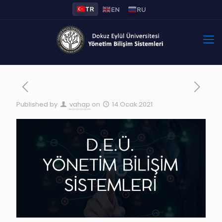
TR
EN
RU
Published by
vahap
on
14 Ocak 2021