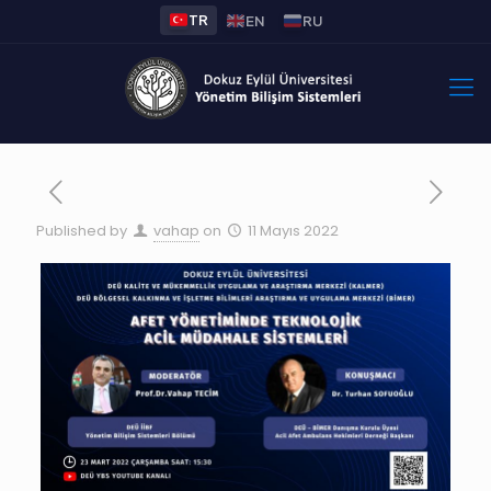
TR
EN
RU
Published by
vahap
on
11 Mayıs 2022