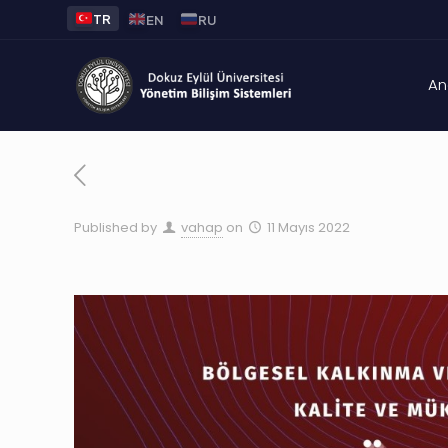
TR
EN
RU
An
Published by
vahap
on
11 Mayıs 2022